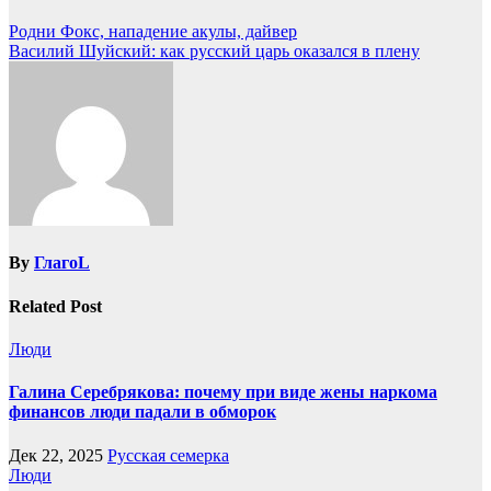
Родни Фокс, нападение акулы, дайвер
Василий Шуйский: как русский царь оказался в плену
By
ГлагоL
Related Post
Люди
Галина Серебрякова: почему при виде жены наркома
финансов люди падали в обморок
Дек 22, 2025
Русская семерка
Люди