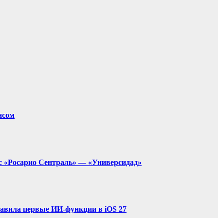
нсом
с «Росарио Сентраль» — «Универсидад»
ставила первые ИИ-функции в iOS 27