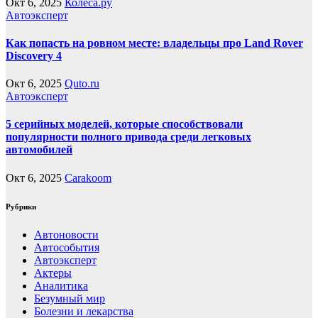
Окт 6, 2025
Колеса.ру
Автоэксперт
Как попасть на ровном месте: владельцы про Land Rover
Discovery 4
Окт 6, 2025
Quto.ru
Автоэксперт
5 серийных моделей, которые способствовали
популярности полного привода среди легковых
автомобилей
Окт 6, 2025
Carakoom
Рубрики
Автоновости
Автособытия
Автоэксперт
Актеры
Аналитика
Безумный мир
Болезни и лекарства