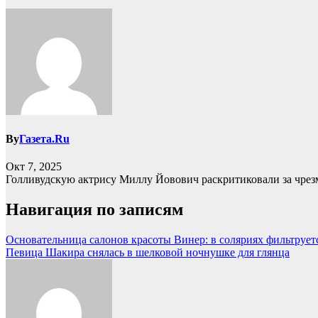
By
Газета.Ru
Окт 7, 2025
Голливудскую актрису Миллу Йовович раскритиковали за чрез
Навигация по записям
Основательница салонов красоты Винер: в соляриях фильтрует
Певица Шакира снялась в шелковой ночнушке для глянца