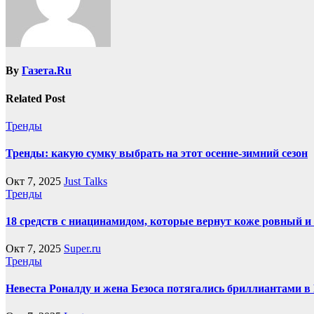
By
Газета.Ru
Related Post
Тренды
Тренды: какую сумку выбрать на этот осенне-зимний сезон
Окт 7, 2025
Just Talks
Тренды
18 средств с ниацинамидом, которые вернут коже ровный 
Окт 7, 2025
Super.ru
Тренды
Невеста Роналду и жена Безоса потягались бриллиантами в