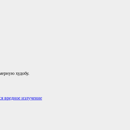
мерную худобу.
ся вредное излучение