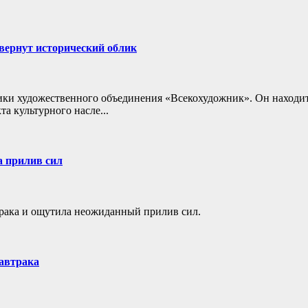
вернут исторический облик
ки художественного объединения «Всекохудожник». Он находится
а культурного насле...
а прилив сил
втрака и ощутила неожиданный прилив сил.
автрака